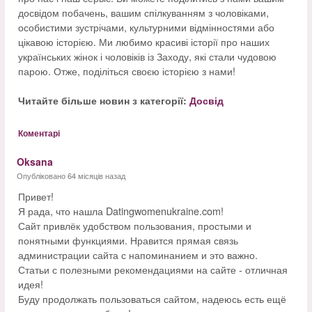
досвідом побачень, вашим спілкуванням з чоловіками,
особистими зустрічами, культурними відмінностями або
цікавою історією. Ми любимо красиві історії про наших
українських жінок і чоловіків із Заходу, які стали чудовою
парою. Отже, поділіться своєю історією з нами!
Читайте більше новин з категорії:
Досвід
Коментарі
Oksana
Опубліковано 64 місяців назад
Привет!
Я рада, что нашла Datingwomenukraine.com!
Сайт привлёк удобством пользования, простыми и
понятными функциями. Нравится прямая связь
администрации сайта с напоминанием и это важно.
Статьи с полезными рекомендациями на сайте - отличная
идея!
Буду продолжать пользоваться сайтом, надеюсь есть ещё