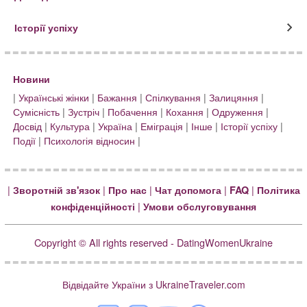
Історії успіху
Новини
|
Українські жінки
|
Бажання
|
Спілкування
|
Залицяння
|
Сумісність
|
Зустріч
|
Побачення
|
Кохання
|
Одруження
|
Досвід
|
Культура
|
Україна
|
Еміграція
|
Інше
|
Історії успіху
|
Події
|
Психологія відносин
|
|
|
|
|
|
Зворотній зв'язок
Про нас
Чат допомога
FAQ
Політика
|
конфіденційності
Умови обслуговування
Copyright © All rights reserved - DatingWomenUkraine
Відвідайте України з UkraineTraveler.com