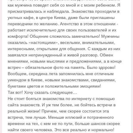
как мужчина поведет себя со мной и с моим ребенком. Я
присматривалась и наблюдала. Знакомства проходили в
уютных кафе, в центре Киева, даже были приглашены
переводчики по желанию. Агентство в этом отношении -
работает исключительно для своих пользователей и их
комфорта! Общение сложилось замечательно! Мужчины
оказались «настоящими», веселыми, внимательными,
интересными, открытыми для общения. С каждым из них
завязался непринужденный и живой разговор. Обмен
мнениями, новыми мыслями и предложениями, а в конце
встреч – обязательное фото на память. Было здорово!
Вообщем, середина лета запомнилась мне отличным
уикендом в Киеве, новыми знакомствами, свиданиями,
букетами цветов и положительными эмоциями!
Так вот! Хочу сказать следующее…
Не стоит бояться знакомства по интернету с помощью
сайта знакомств. И уж тем более, не бойтесь встречи в
реальной жизни! Причем, чем скорее состоится эта
встреча, тем лучше. Меньше иллюзий и потраченного
времени на тех, с кем не по пути, больше шансов скорее
найти своего человека. Это все реально и нормально!