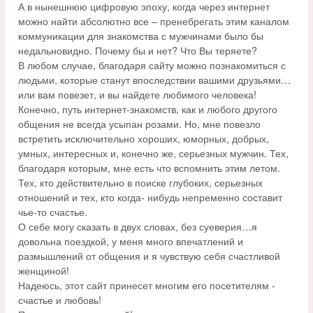
А в нынешнюю цифровую эпоху, когда через интернет
можно найти абсолютно все – пренебрегать этим каналом
коммуникации для знакомства с мужчинами было бы
недальновидно. Почему бы и нет? Что Вы теряете?
В любом случае, благодаря сайту можно познакомиться с
людьми, которые станут впоследствии вашими друзьями…
или вам повезет, и вы найдете любимого человека!
Конечно, путь интернет-знакомств, как и любого другого
общения не всегда усыпан розами. Но, мне повезло
встретить исключительно хороших, юморных, добрых,
умных, интересных и, конечно же, серьезных мужчин. Тех,
благодаря которым, мне есть что вспомнить этим летом.
Тех, кто действительно в поиске глубоких, серьезных
отношений и тех, кто когда- нибудь непременно составит
чье-то счастье.
О себе могу сказать в двух словах, без суеверия…я
довольна поездкой, у меня много впечатлений и
размышлений от общения и я чувствую себя счастливой
женщиной!
Надеюсь, этот сайт принесет многим его посетителям -
счастье и любовь!