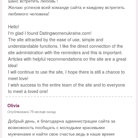
шанс встретить любовь !
Желаю успехов всей команде сайта и каждому встретить
любимого человека!
Hello!
I'm glad I found Datingwomenukraine.com!
The site attracted by the ease of use, simple and
understandable functions. I like the direct connection of the
site administration with the reminders and this is important.
Articles with helpful recommendations on the site are a great
idea!
I will continue to use the site, I hope there is still a chance to
meet love!
I wish success to the entire team of the site and to everyone
to meet a loved one!
Olivia
Опубліковано 75 місяців назад
Добрый день, я благодарна администрации сайта за
возможность пообщать с молодыми красивыми
мужчинами и найти свое счастье.ведь в наше время