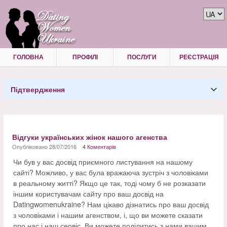
ГОЛОВНА
ПРОФІЛІ
ПОСЛУГИ
РЕЄСТРАЦІЯ
Підтвердження
Відгуки українських жінок нашого агенства
Опубліковано 28/07/2016
4 Коментарів
Чи був у вас досвід приємного листування на нашому
сайті? Можливо, у вас була вражаюча зустріч з чоловіками
в реальному житті? Якщо це так, тоді чому б не розказати
іншим користувачам сайту про ваш досвід на
Datingwomenukraine? Нам цікаво дізнатись про ваш досвід
з чоловіками і нашим агенством, і, що ви можете сказати
про нас і наш сервіс. Ви можете поділитись з нами вашим