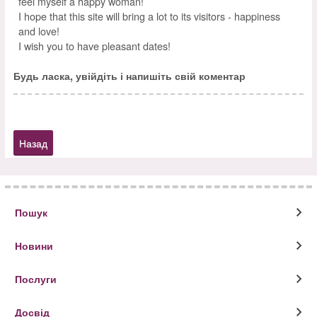
feel myself a happy woman!
I hope that this site will bring a lot to its visitors - happiness
and love!
I wish you to have pleasant dates!
Будь ласка, увійдіть і напишіть свій коментар
Назад
Пошук
Новини
Послуги
Досвід