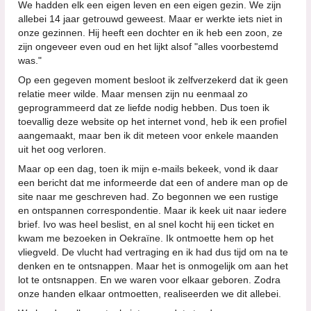
We hadden elk een eigen leven en een eigen gezin. We zijn
allebei 14 jaar getrouwd geweest. Maar er werkte iets niet in
onze gezinnen. Hij heeft een dochter en ik heb een zoon, ze
zijn ongeveer even oud en het lijkt alsof "alles voorbestemd
was."
Op een gegeven moment besloot ik zelfverzekerd dat ik geen
relatie meer wilde. Maar mensen zijn nu eenmaal zo
geprogrammeerd dat ze liefde nodig hebben. Dus toen ik
toevallig deze website op het internet vond, heb ik een profiel
aangemaakt, maar ben ik dit meteen voor enkele maanden
uit het oog verloren.
Maar op een dag, toen ik mijn e-mails bekeek, vond ik daar
een bericht dat me informeerde dat een of andere man op de
site naar me geschreven had. Zo begonnen we een rustige
en ontspannen correspondentie. Maar ik keek uit naar iedere
brief. Ivo was heel beslist, en al snel kocht hij een ticket en
kwam me bezoeken in Oekraïne. Ik ontmoette hem op het
vliegveld. De vlucht had vertraging en ik had dus tijd om na te
denken en te ontsnappen. Maar het is onmogelijk om aan het
lot te ontsnappen. En we waren voor elkaar geboren. Zodra
onze handen elkaar ontmoetten, realiseerden we dit allebei.