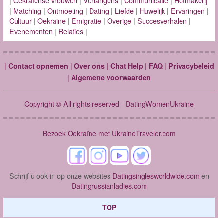
|
Oekraïense vrouwen
|
Verlangens
|
Communicatie
|
Hofmakerij
|
Matching
|
Ontmoeting
|
Dating
|
Liefde
|
Huwelijk
|
Ervaringen
|
Cultuur
|
Oekraine
|
Emigratie
|
Overige
|
Succesverhalen
|
Evenementen
|
Relaties
|
|
|
|
|
|
Contact opnemen
Over ons
Chat Help
FAQ
Privacybeleid
|
Algemene voorwaarden
Copyright © All rights reserved - DatingWomenUkraine
Bezoek Oekraïne met UkraineTraveler.com
Schrijf u ook in op onze websites
Datingsinglesworldwide.com
en
Datingrussianladies.com
TOP