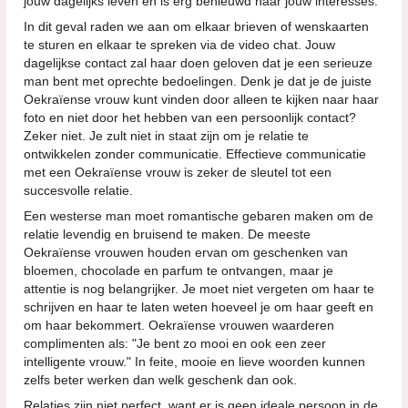
jouw dagelijks leven en is erg benieuwd naar jouw interesses.
In dit geval raden we aan om elkaar brieven of wenskaarten
te sturen en elkaar te spreken via de video chat. Jouw
dagelijkse contact zal haar doen geloven dat je een serieuze
man bent met oprechte bedoelingen. Denk je dat je de juiste
Oekraïense vrouw kunt vinden door alleen te kijken naar haar
foto en niet door het hebben van een persoonlijk contact?
Zeker niet. Je zult niet in staat zijn om je relatie te
ontwikkelen zonder communicatie. Effectieve communicatie
met een Oekraïense vrouw is zeker de sleutel tot een
succesvolle relatie.
Een westerse man moet romantische gebaren maken om de
relatie levendig en bruisend te maken. De meeste
Oekraïense vrouwen houden ervan om geschenken van
bloemen, chocolade en parfum te ontvangen, maar je
attentie is nog belangrijker. Je moet niet vergeten om haar te
schrijven en haar te laten weten hoeveel je om haar geeft en
om haar bekommert. Oekraïense vrouwen waarderen
complimenten als: "Je bent zo mooi en ook een zeer
intelligente vrouw." In feite, mooie en lieve woorden kunnen
zelfs beter werken dan welk geschenk dan ook.
Relaties zijn niet perfect, want er is geen ideale persoon in de