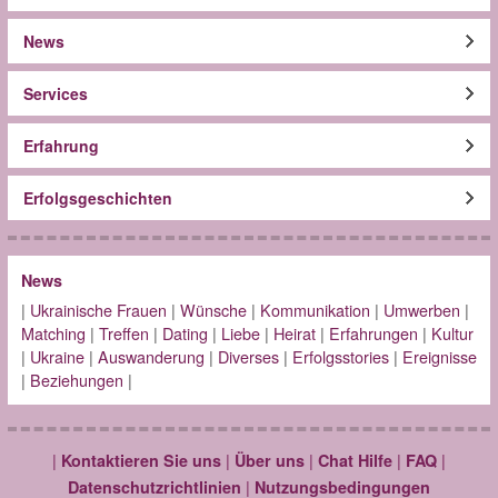
News
Services
Erfahrung
Erfolgsgeschichten
News
|
Ukrainische Frauen
|
Wünsche
|
Kommunikation
|
Umwerben
|
Matching
|
Treffen
|
Dating
|
Liebe
|
Heirat
|
Erfahrungen
|
Kultur
|
Ukraine
|
Auswanderung
|
Diverses
|
Erfolgsstories
|
Ereignisse
|
Beziehungen
|
|
|
|
|
|
Kontaktieren Sie uns
Über uns
Chat Hilfe
FAQ
|
Datenschutzrichtlinien
Nutzungsbedingungen